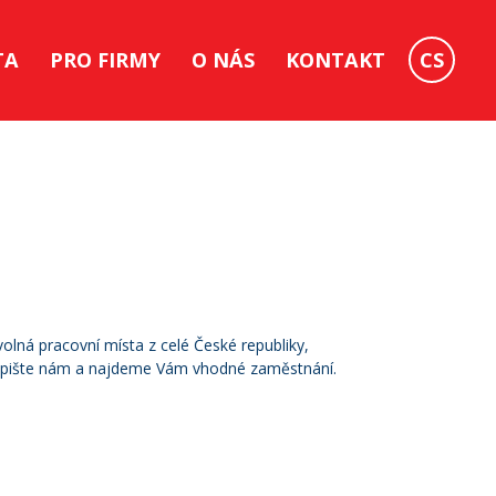
TA
PRO FIRMY
O NÁS
KONTAKT
CS
lná pracovní místa z celé České republiky,
 Napište nám a najdeme Vám vhodné zaměstnání.